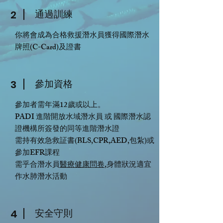
通過訓練
2
你將會成為合格救援潛水員獲得國際潛水
牌照(C-Card)及證書
​參加資格
3
參加者需年滿12歲或以上。
PADI 進階開放水域潛水員 或 國際潛水認
證機構所簽發的同等進階潛水證
需持有效急救証書(
​BLS,
CPR,AED,包紮)或
參加EFR課程
需乎合潛水員
醫療健康問卷
,身體狀況適宜
作水肺潛水活動
安全守則
4