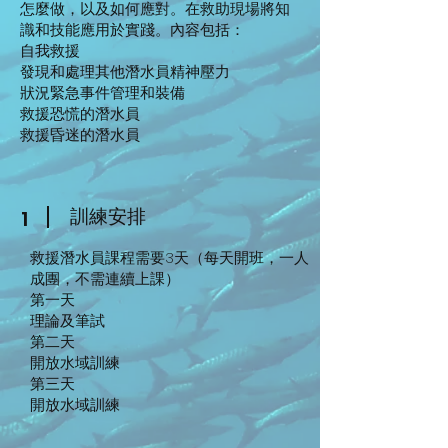
怎麼做，以及如何應對。在救助現場將知
識和技能應用於實踐。內容包括：
自我救援
發現和處理其他潛水員精神壓力
狀況緊急事件管理和裝備
救援恐慌的潛水員
救援昏迷的潛水員
​訓練安排
1
救援潛水員課程需要3天（每天開班，一人
成團，不需連續上課）
第一天
理論及筆試
第二天
開放水域訓練
第三天
開放水域訓練