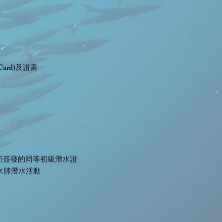
rd)及證書
。
構所簽發的同等初級潛水證
水肺潛水活動