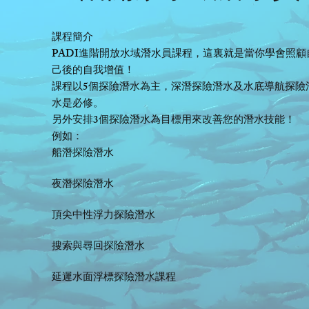
課程簡介
PADI進階開放水域潛水員課程，這裏就是當你學會照顧
己後的自我增值！
課程以5個探險潛水為主，深潛探險潛水及水底導航探險
水是必修。
另外安排3個探險潛水為目標用來改善您的潛水技能！
例如：
船潛探險潛水
夜潛探險潛水
頂尖中性浮力探險潛水
搜索與尋回探險潛水
延遲水面浮標探險潛水課程