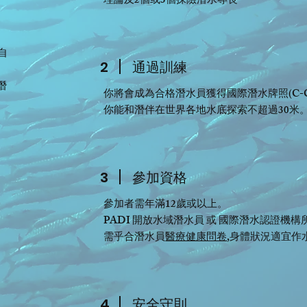
理論及2個或3個探險潛水專長
自
2
通過訓練
潛
你將會成為合格潛水員獲得國際潛水牌照(C-Ca
你能和潛伴在世界各地水底探索不超過30米
3
​參加資格
參加者需年滿12歲或以上。
PADI 開放水域潛水員 或 國際潛水認證機
需乎合潛水員
醫療健康問卷
,身體狀況適宜作
4
安全守則