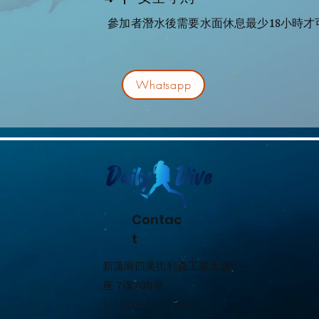
參加者潛水後需要水面休息最少18小時才
Whatsapp
Contac
t
新蒲崗四美街利森工業大廈c
座
7
樓
705
室
Tel:
852-6573 8474