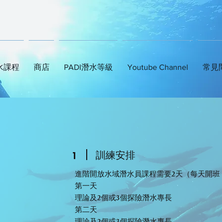
水課程
商店
PADI潛水等級
Youtube Channel
常見
​訓練安排
1
進階開放水域潛水員課程需要2天（每天開班
第一天
理論及2個或3個探險潛水專長
第二天