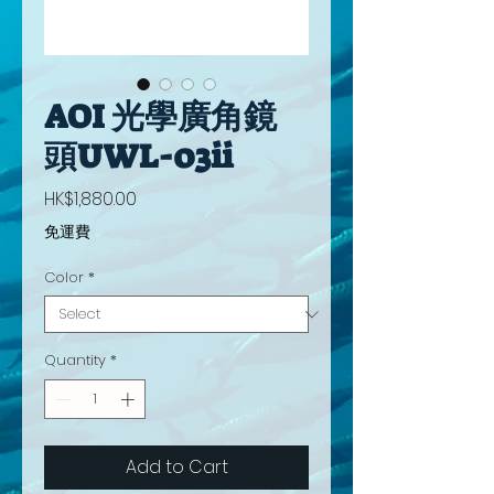
AOI 光學廣角鏡
頭UWL-03ii
Price
HK$1,880.00
免運費
Color
*
Quantity
*
Add to Cart