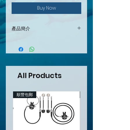
Buy Now
產品簡介
光學運動相機廣角鏡頭AOI UWL-03ii 可直
接安裝在AOI UH-ACT 運動相機共享防水
殼
All Products
順豐包郵
順豐包郵(香港地區）