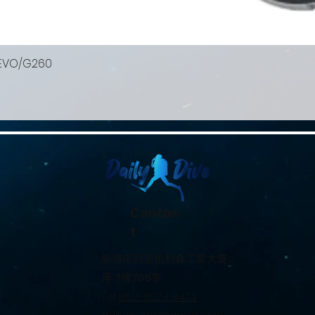
 EVO/G260
Contac
t
新蒲崗四美街利森工業大廈c
座
7
樓
705
室
Tel:
852-6573 8474