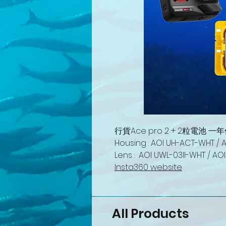
行貨Ace pro 2 + 2粒電池 一
Housing : AOI UH-ACT-WHT / 
Lens : AOI UWL-03II-WHT / AOI
Insta360 website
All Products