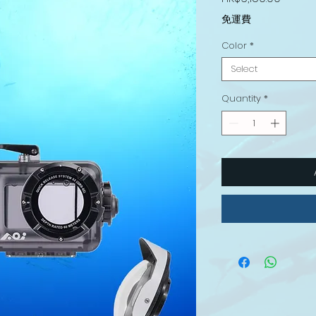
免運費
Color
*
Select
Quantity
*