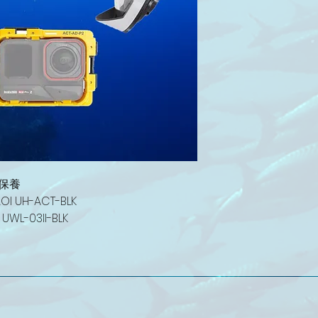
年保養
AOI UH-ACT-BLK
 UWL-03II-BLK