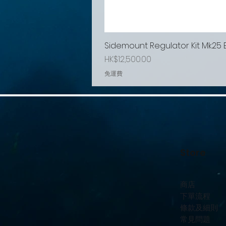
Sidemount Regulator Kit Mk25
Price
HK$12,500.00
免運費
Store
商店
下單流程
條款及細則
常見問題