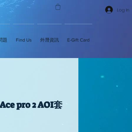
Log In
問題
Find Us
外潛資訊
E-Gift Card
 Ace pro 2 AOI套