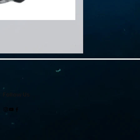
Minigear MG1500
Price
HK$460.00
免運費
Follow Us