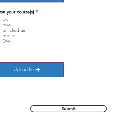
R
se your course(s)
*
e
ow
q
aow
u
i
enriched air
r
rescue
e
DM
d
Upload File
ad supported file (Max 15MB)
Submit