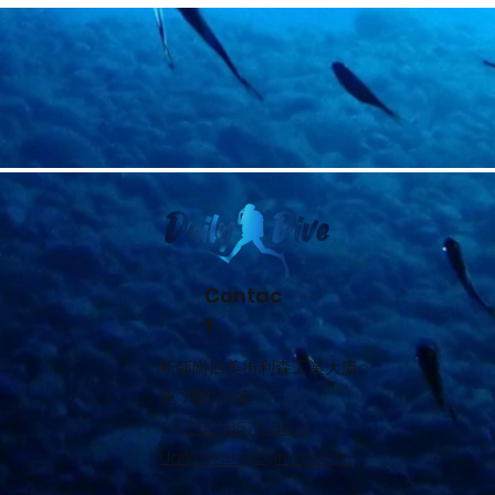
Contac
t
新蒲崗四美街利森工業大廈c
座
7
樓
705
室
Tel:
852-6573 8474
dailydivehk@gmail.com