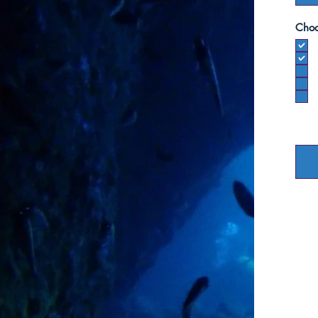
Choo
Uplo