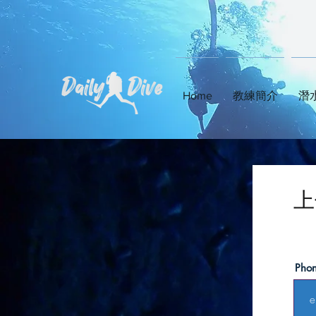
Home
教練簡介
潛
​
Pho