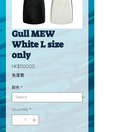
Gull MEW
White L size
only
Price
HK$500.00
免運費
顏色
*
Quantity
*