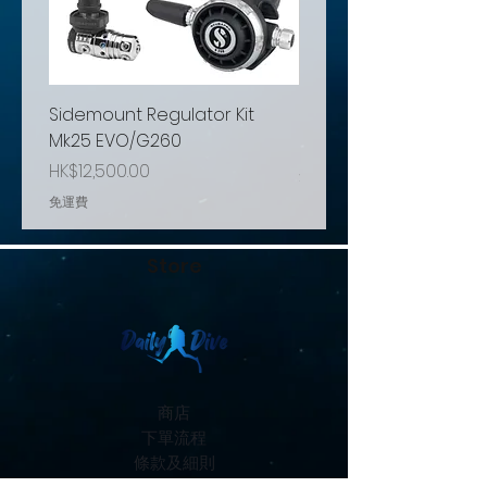
Sidemount Regulator Kit
Minigear MG1500
Mk25 EVO/G260
Price
HK$460.00
Price
HK$12,500.00
免運費
免運費
Store
商店
下單流程
條款及細則