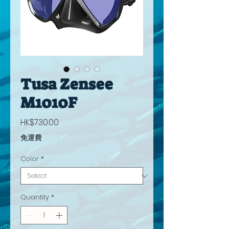
Tusa Zensee
M1010F
Price
HK$730.00
免運費
Color
*
Quantity
*