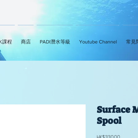
水課程
商店
PADI潛水等級
Youtube Channel
常見
Surface 
Spool
Price
HK$330.00